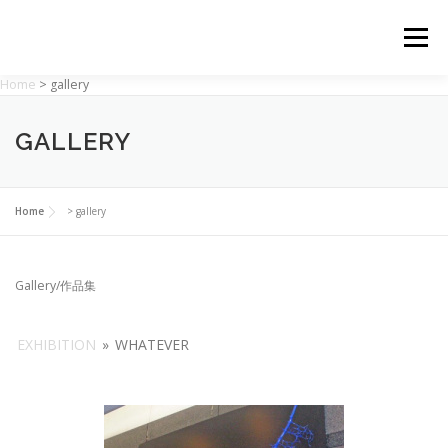
コ
ン
メニュー
テ
ン
Home
>
gallery
ツ
へ
HOME
GALLERY
REQUEST
PROFILE
ス
GALLERY
キ
ッ
プ
TOPICS
CONTACT
SCHOOL
Home
>
gallery
Gallery/作品集
EXHIBITION
»
WHATEVER